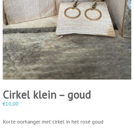
i
n
g
e
n
Cirkel klein – goud
€
10,00
Korte oorhanger met cirkel in het rosé goud