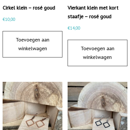
d
Cirkel klein – rosé goud
Vierkant klein met kort
a
staafje – rosé goud
€
10,00
a
€
14,00
n
Toevoegen aan
t
winkelwagen
Toevoegen aan
a
winkelwagen
l