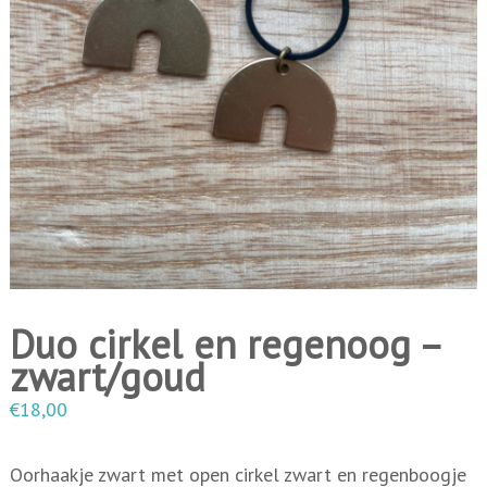
i
n
g
e
n
Duo cirkel en regenoog –
zwart/goud
€
18,00
Oorhaakje zwart met open cirkel zwart en regenboogje