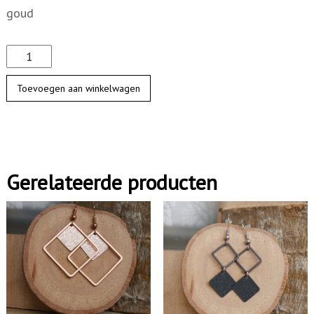
goud
D
u
Toevoegen aan winkelwagen
o
c
i
r
Gerelateerde producten
k
e
l
e
n
r
e