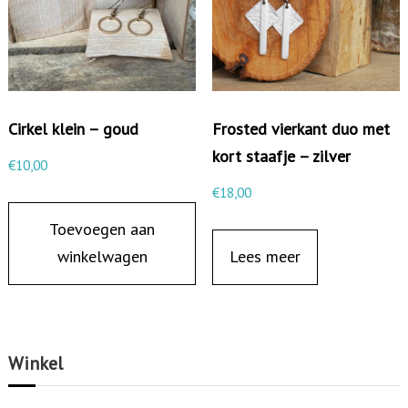
u
d
a
a
Cirkel klein – goud
Frosted vierkant duo met
n
kort staafje – zilver
t
€
10,00
a
€
18,00
l
Toevoegen aan
winkelwagen
Lees meer
Winkel