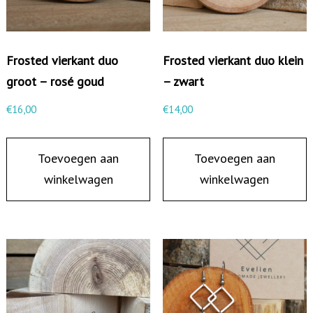
g
e
n
Frosted vierkant duo
Frosted vierkant duo klein
o
groot – rosé goud
– zwart
o
€
16,00
€
14,00
g
-
Toevoegen aan
Toevoegen aan
z
winkelwagen
winkelwagen
w
a
r
t
/
g
o