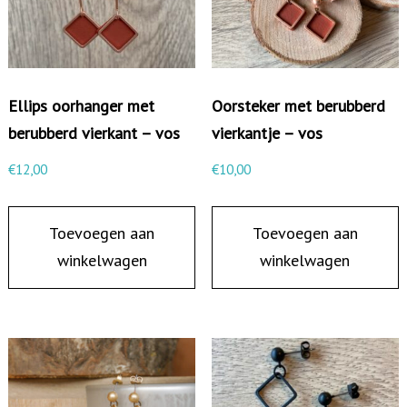
s
t
e
d
Ellips oorhanger met
Oorsteker met berubberd
m
berubberd vierkant – vos
vierkantje – vos
e
€
12,00
€
10,00
t
b
Toevoegen aan
Toevoegen aan
e
winkelwagen
winkelwagen
r
u
b
b
e
r