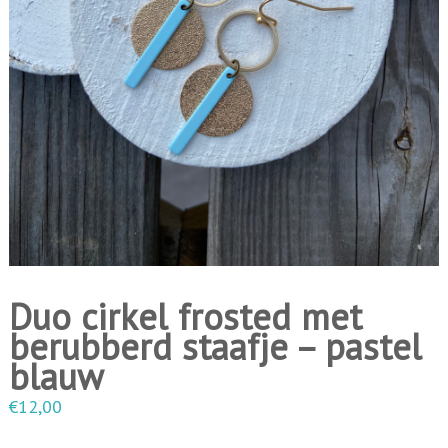
i
n
g
e
n
Duo cirkel frosted met
berubberd staafje – pastel
blauw
€
12,00