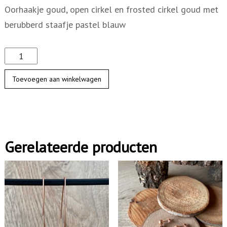
Oorhaakje goud, open cirkel en frosted cirkel goud met
berubberd staafje pastel blauw
D
u
Toevoegen aan winkelwagen
o
c
i
r
Gerelateerde producten
k
e
l
f
r
o