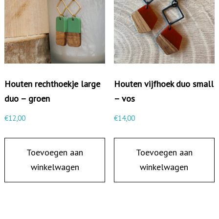
d
s
t
a
a
Houten rechthoekje large
Houten vijfhoek duo small
f
duo – groen
– vos
j
e
€
12,00
€
14,00
-
p
Toevoegen aan
Toevoegen aan
a
winkelwagen
winkelwagen
s
t
e
l