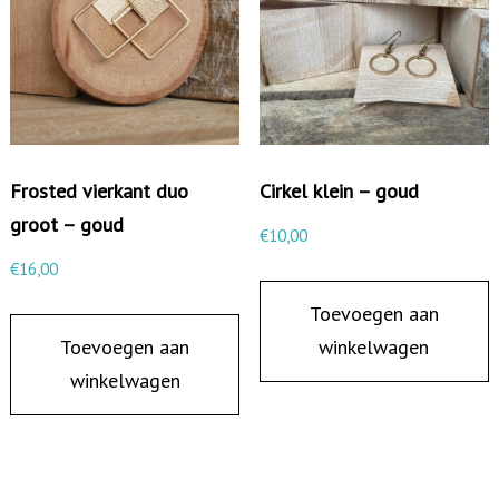
e
z
e
s
h
Frosted vierkant duo
Cirkel klein – goud
o
groot – goud
e
€
10,00
k
€
16,00
-
Toevoegen aan
i
Toevoegen aan
winkelwagen
v
winkelwagen
o
o
r
a