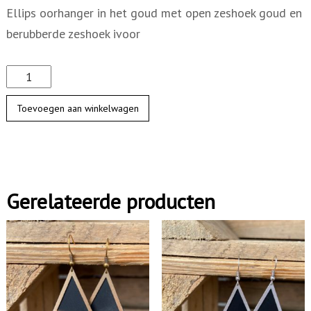
Ellips oorhanger in het goud met open zeshoek goud en
berubberde zeshoek ivoor
E
l
Toevoegen aan winkelwagen
l
i
p
s
Gerelateerde producten
o
o
r
h
a
n