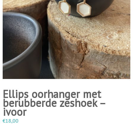
i
n
g
e
n
Ellips oorhanger met
berubberde zeshoek –
ivoor
€
18,00