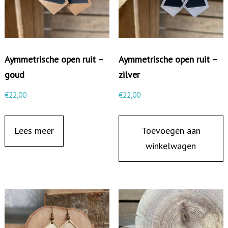
g
e
r
m
Aymmetrische open ruit –
Aymmetrische open ruit –
e
goud
zilver
t
€
22,00
€
22,00
b
e
Lees meer
Toevoegen aan
r
winkelwagen
u
b
b
e
r
d