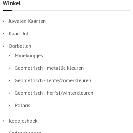
Winkel
a
n
Juwelen Kaarten
t
Kaart Juf
a
l
Oorbellen
Mini-knopjes
Geometrisch - metallic kleuren
Geometrisch - lente/zomerkleuren
Geometrisch - herfst/winterkleuren
Polaris
Koopjeshoek