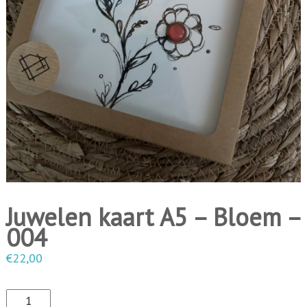
i
n
g
e
n
Juwelen kaart A5 – Bloem –
004
€
22,00
J