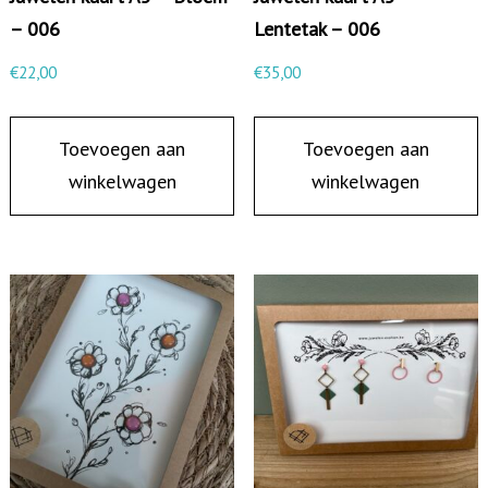
l
– 006
Lentetak – 006
o
€
22,00
€
35,00
e
m
Toevoegen aan
Toevoegen aan
-
winkelwagen
winkelwagen
0
0
4
a
a
n
t
a
l