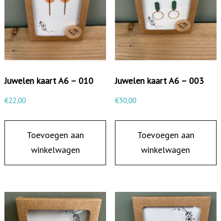
r
t
A
6
-
0
Juwelen kaart A6 – 010
Juwelen kaart A6 – 003
0
€
22,00
€
30,00
5
a
Toevoegen aan
Toevoegen aan
a
winkelwagen
winkelwagen
n
t
a
l