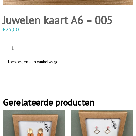
i
n
Juwelen kaart A6 – 005
g
€
25,00
e
n
J
u
Toevoegen aan winkelwagen
w
e
l
e
Gerelateerde producten
n
k
a
a