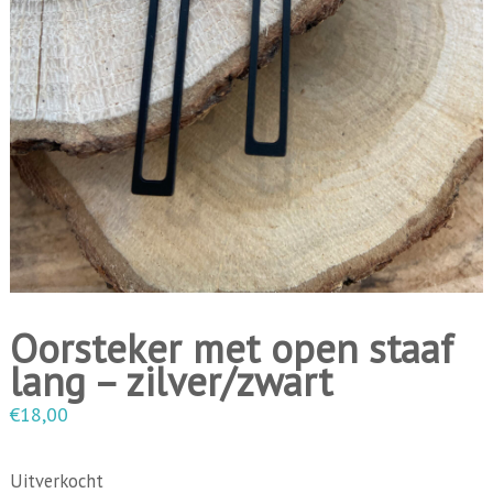
i
n
g
e
n
Oorsteker met open staaf
lang – zilver/zwart
€
18,00
Uitverkocht