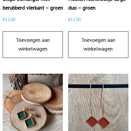
f
berubberd vierkant – groen
duo – groen
j
€
12,00
€
12,00
e
e
Toevoegen aan
Toevoegen aan
n
winkelwagen
winkelwagen
b
e
r
u
b
b
e
r
d
s