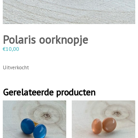
i
n
g
e
Polaris oorknopje
n
€
10,00
Uitverkocht
Gerelateerde producten