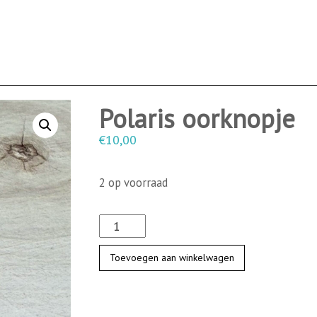
Polaris oorknopje
€
10,00
2 op voorraad
P
o
Toevoegen aan winkelwagen
l
a
r