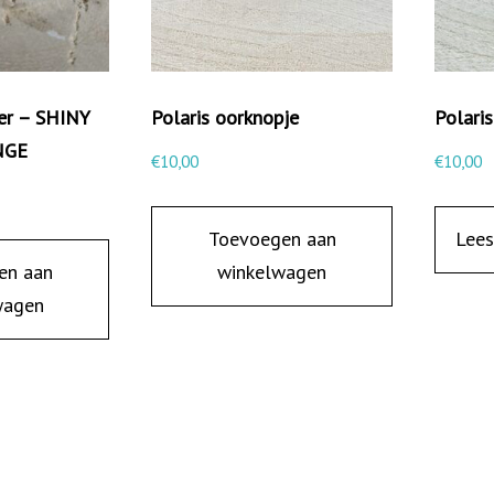
a
l
ker – SHINY
Polaris oorknopje
Polari
NGE
€
10,00
€
10,00
Toevoegen aan
Lees
en aan
winkelwagen
wagen