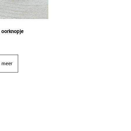
s oorknopje
 meer