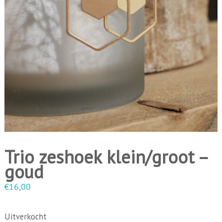
i
n
g
e
n
Trio zeshoek klein/groot –
goud
€
16,00
Uitverkocht